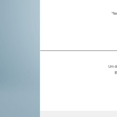
"Ne
Um de
g