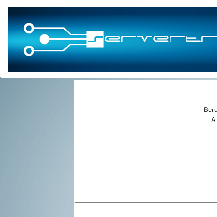
Bere
An