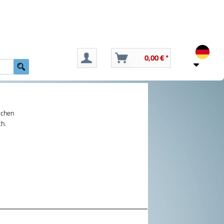
0,00 € *
schen
ch.