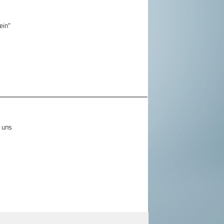
ein"
i uns