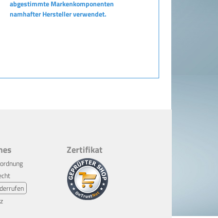
abgestimmte Markenkomponenten
namhafter Hersteller verwendet.
hes
Zertifikat
rordnung
echt
derrufen
z